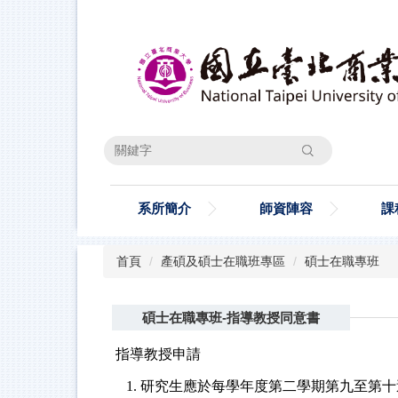
跳
到
主
要
內
容
區
搜尋
系所簡介
師資陣容
課
首頁
產碩及碩士在職班專區
碩士在職專班
碩士在職專班-指導教授同意書
指導教授申請
1. 研究生應於每學年度第二學期第九至