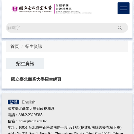
跳
到
主
要
搜尋
內
容
區
首頁
招生資訊
招生資訊
國立臺北商業大學招生網頁
繁體
English
國立臺北商業大學財政稅務系
電話：886-2-23226385
信箱：fintax@ntub.edu.tw
地址：10051 台北市中正區濟南路一段 321 號 (捷運板南線善導寺站下車)
Add.: No.321, Sec. 1, Jinan Rd., Zhongzheng District, Taipei City 10051, Taiwan