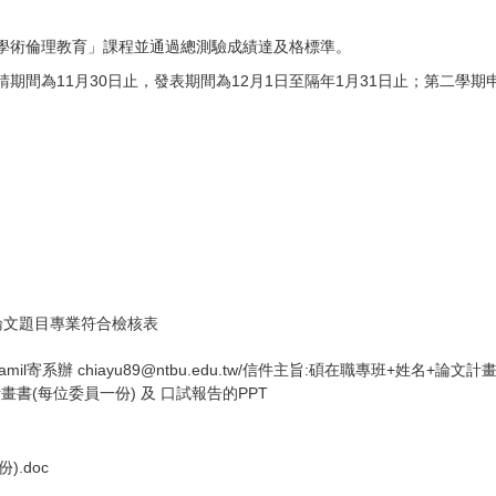
「學術倫理教育」課程並通過總測驗成績達及格標準。
請期間為11月30日止，發表期間為12月1日至隔年1月31日止；第二學期
生論文題目專業符合檢核表
l寄系辦 chiayu89@ntbu.edu.tw/信件主旨:碩在職專班+姓名+論文
文計畫書(每位委員一份) 及 口試報告的PPT
.doc