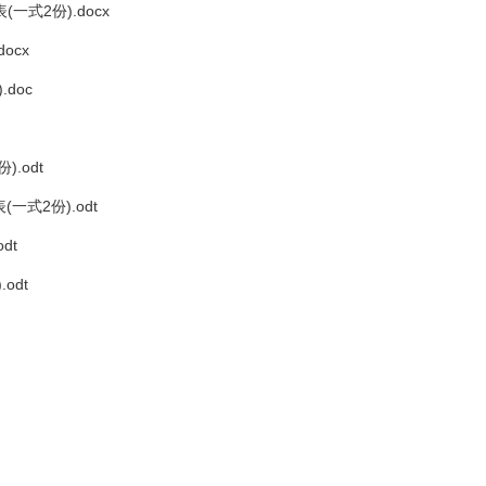
式2份).docx
ocx
doc
.odt
式2份).odt
dt
odt