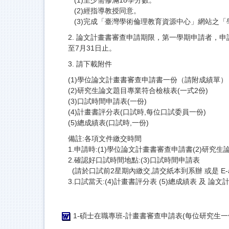
(1)至少需修滿18學分數。
(2)經指導教授同意。
(3)完成「臺灣學術倫理教育資源中心」網站之
2. 論文計畫書審查申請期限，第一學期申請者，申
至7月31日止。
3. 請下載附件
(1)學位論文計畫書審查申請書一份（請附成績單）
(2)研究生論文題目專業符合檢核表(一式2份)
(3)口試時間申請表(一份)
(4)計畫書評分表(口試時,每位口試委員一份)
(5)總成績表(口試時,一份)
備註:各項文件繳交時間
1.申請時:(1)學位論文計畫書審查申請書(2)研究
2.確認好口試時間地點:(3)口試時間申請表
(請於口試前2星期內繳交,請交紙本到系辦 或是 E-ami
3.口試當天:(4)計畫書評分表 (5)總成績表 及 論
1-碩士在職專班-計畫書審查申請表(每位研究生一份)