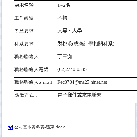
需求名額
1~2
名
工作經驗
不拘
學歷要求
大專、大學
科系要求
財稅系
(
或會計學相關科系)
職務聯絡人
丁玉洳
職務聯絡人
電話
(02)2740-0335
職務聯絡人e-mail
Fec8784@ms25.hinet.net
應徵方式：
電子郵件或來電聯繫
公司基本資料表-遠東.docx