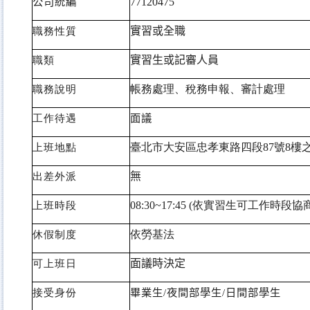
公司統編
77120475
職務性質
實習或全職
職類
實習生或記審人員
職務說明
帳務處理、稅務申報、審計處理
工作待遇
面議
上班地點
臺北市大安區忠孝東路四段87號8樓之
出差外派
無
上班時段
08:30~17:45 (
依實習生可工作時段協商
休假制度
依勞基法
可上班日
面議時決定
接受身份
畢業生
/
夜間部學生
/
日間部學生