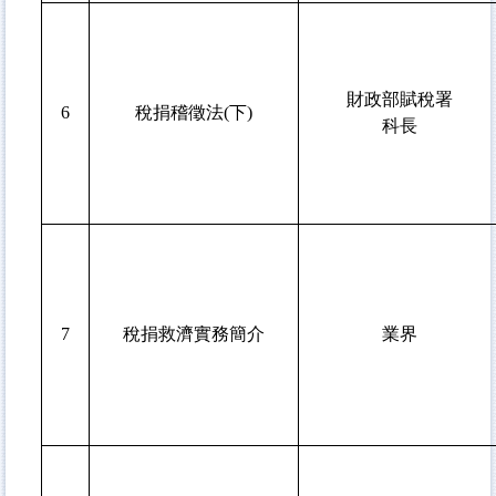
財政部賦稅署
6
稅捐稽徵法(下)
科長
7
稅捐救濟實務簡介
業界