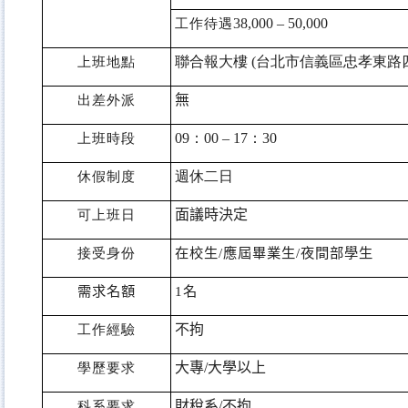
工作待遇
38,000 – 50,000
上班地點
聯合報大樓
(
台北市信義區忠孝東路
出差外派
無
上班時段
09
：
00 – 17
：
30
休假制度
週休二日
可上班日
面議時決定
接受身份
在校生
/
應屆畢業生
/
夜間部學生
需求名額
1
名
工作經驗
不拘
學歷要求
大專
/
大學以上
科系要求
財稅系
/
不拘