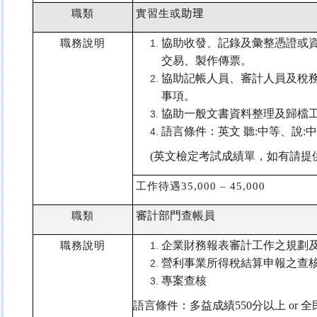
職類
實習生或
助理
職務說明
協助收發、記錄及彙整憑證或
交易、製作傳票。
協助記帳人員、審計人員及稅
事項。
協助一般文書資料整理及歸檔
語言條件：英文
聽
:
中等、說
:
中
(
英文檢定考試成績單，如有請提
工作待遇
35,000 – 45,000
職類
審計部門查帳員
職務說明
企業財務報表審計工作之規劃
營利事業所得稅結算申報之查
專案查核
語言條件：多益成績
550
分以上
or
全