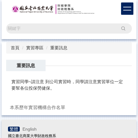
跳
到
主
要
搜尋
內
容
區
首頁
實習專區
重要訊息
重要訊息
實習同學~請注意 到公司實習時，同學請注意實習單位一定
要幫各位投保勞健保。
本系歷年實習機構合作名單
繁體
English
國立臺北商業大學財政稅務系