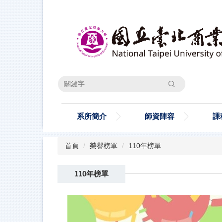
跳
到
主
要
內
容
區
搜尋
系所簡介
師資陣容
課
首頁
榮譽榜單
110年榜單
110年榜單