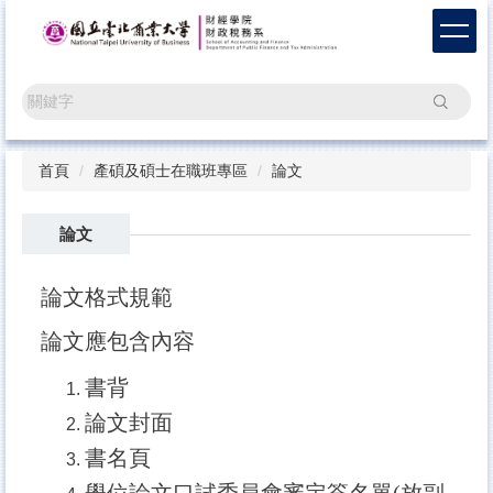
跳
到
主
要
搜尋
內
容
區
首頁
產碩及碩士在職班專區
論文
論文
論文格式規範
論文應包含內容
書背
論文封面
書名頁
學位論文口試委員會審定簽名單(放副